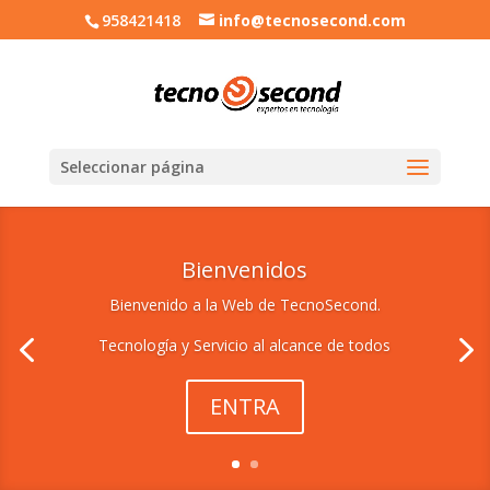
958421418
info@tecnosecond.com
Seleccionar página
Bienvenidos
Bienvenido a la Web de TecnoSecond.
Tecnología y Servicio al alcance de todos
ENTRA